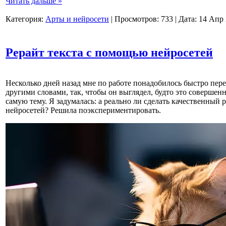
Читать дальше »
Категория:
Арты и нейросети
|
Просмотров:
733
|
Дата:
14 Апр
Рерайт текста с помощью нейросетей
Несколько дней назад мне по работе понадобилось быстро переп
другими словами, так, чтобы он выглядел, будто это совершенн
самую тему. Я задумалась: а реально ли сделать качественный 
нейросетей? Решила поэкспериментировать.