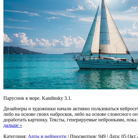
Парусник в море. Kandinsky 3.1.
Дизайнеры и художники начали активно пользоваться нейросе
либо на основе своих набросков, либо на основе словесного о
доработать картинку. Тексты, генерируемые нейронками, пок
дальше »
Категория:
Арты и нейросети
|
Просмотров:
949
|
Дата:
05 Окт 