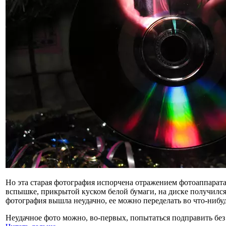
Но эта старая фотография испорчена отражением фотоаппарата 
вспышке, прикрытой куском белой бумаги, на диске получился
фотография вышла неудачно, ее можно переделать во что-нибуд
Неудачное фото можно, во-первых, попытаться подправить без 