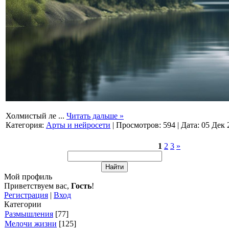
Холмистый ле
...
Читать дальше »
Категория:
Арты и нейросети
|
Просмотров:
594
|
Дата:
05 Дек 
1
2
3
»
Мой профиль
Приветствуем вас
,
Гость
!
Регистрация
|
Вход
Категории
Размышления
[77]
Мелочи жизни
[125]