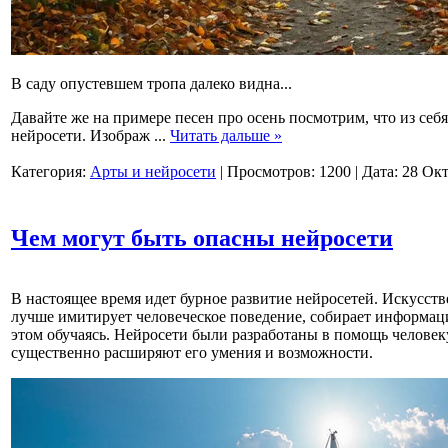
В саду опустевшем тропа далеко видна...
Давайте же на примере песен про осень посмотрим, что из себя
нейросети. Изображ
...
Читать дальше »
Категория:
Арты и нейросети
|
Просмотров:
1200
|
Дата:
28 Окт
Чем могут быть опасны нейросети
В настоящее время идет бурное развитие нейросетей. Искусст
лучше имитирует человеческое поведение, собирает информаци
этом обучаясь. Нейросети были разработаны в помощь человек
существенно расширяют его умения и возможности.