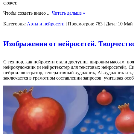
сюжет.
Чтобы создать видео
...
Читать дальше »
Категория:
Арты и нейросети
|
Просмотров:
763
|
Дата:
10 Май
Изображения от нейросетей. Творчество
С тех пор, как нейросети стали доступны широким массам, поя
нейрохудожник (и нейротекстер для текстовых нейросетей). С
нейроиллюстратор, генеративный художник, AI-художник и т.д
заключается в грамотном составлении запросов, учитывая осо