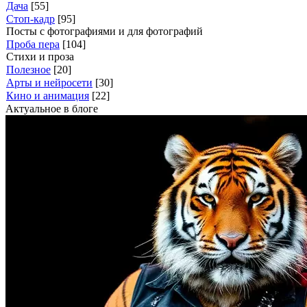
Дача
[55]
Стоп-кадр
[95]
Посты с фотографиями и для фотографий
Проба пера
[104]
Стихи и проза
Полезное
[20]
Арты и нейросети
[30]
Кино и анимация
[22]
Актуальное в блоге