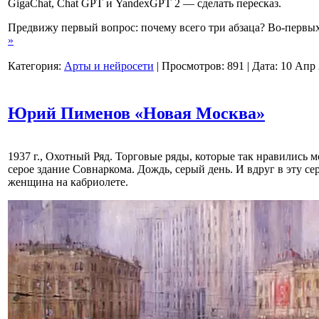
GigaChat, Chat GPT и YandexGPT 2 — сделать пересказ.
Предвижу первый вопрос: почему всего три абзаца? Во-первых
»
Категория:
Арты и нейросети
|
Просмотров:
891
|
Дата:
10 Апр
Юрий Пименов «Новая Москва»
1937 г., Охотный Ряд. Торговые ряды, которые так нравились 
серое здание Совнаркома. Дождь, серый день. И вдруг в эту се
женщина на кабриолете.