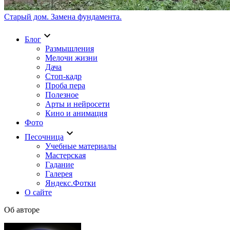
Старый дом. Замена фундамента.
keyboard_arrow_down
Блог
Размышления
Мелочи жизни
Дача
Стоп-кадр
Проба пера
Полезное
Арты и нейросети
Кино и анимация
Фото
keyboard_arrow_down
Песочница
Учебные материалы
Мастерская
Гадание
Галерея
Яндекс.Фотки
О сайте
Об авторе