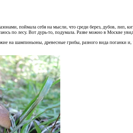
зонами, поймала себя на мысли, что среди берез, дубов, лип, к
лтаюсь по лесу. Вот дурь-то, подумала. Разве можно в Москве ув
жие на шампиньоны, древесные грибы, разного вида поганки и, к