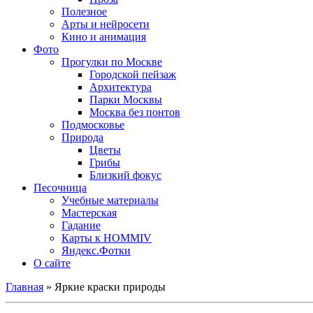
Полезное
Арты и нейросети
Кино и анимация
Фото
Прогулки по Москве
Городской пейзаж
Архитектура
Парки Москвы
Москва без понтов
Подмосковье
Природа
Цветы
Грибы
Близкий фокус
Песочница
Учебные материалы
Мастерская
Гадание
Карты к HOMMIV
Яндекс.Фотки
О сайте
Главная
»
Яркие краски природы