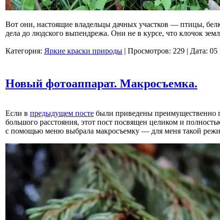
Вот они, настоящие владельцы дачных участков — птицы, бел
дела до людского выпендрежа. Они не в курсе, что клочок земл
Категория:
Яркие краски природы
|
Просмотров:
229
|
Дата:
05
Новый фотоаппарат. Макросъемка.
Если в
предыдущем посте
были приведены преимущественно пе
большого расстояния, этот пост посвящен целиком и полност
с помощью меню выбрала макросъемку — для меня такой режи