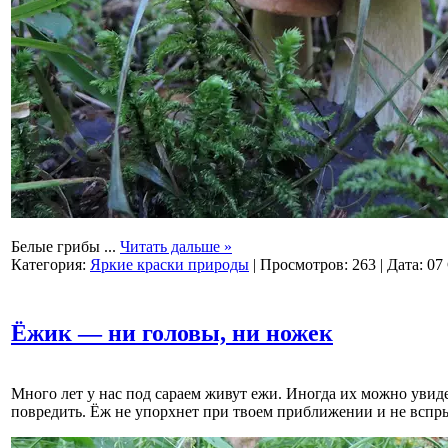
Белые грибы
...
Читать дальше »
Категория:
Яркие краски природы
|
Просмотров:
263
|
Дата:
07
Ёжик — ни головы, ни ножек
Много лет у нас под сараем живут ежи. Иногда их можно увидет
повредить. Ёж не упорхнет при твоем приближении и не вспры