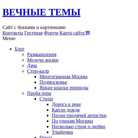
ВЕЧНЫЕ ТЕМЫ
Сайт с буквами и картинками
Контакты
Гостевая
Форум
Карта сайта
Меню
Блог
Размышления
Мелочи жизни
Дача
Стоп-кадр
Многогранная Москва
Подмосковье
Яркие краски природы
Проба пера
Стихи
Дорога к реке
Капли дождя
Песни продячей артистки
По улицам Москвы
Несколько строк о любви
Улыбочки
Проза