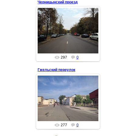
Черницынский проезд
30 Сен 2022
Okora
297
0
Гжельский переулок
14 Июн 2022
Улица в центре Москвы недалеко
от метро площадь Ильича. Здесь
в XIX веке поселились выходцы из
подмосковного села Гжель.
Okora
277
0