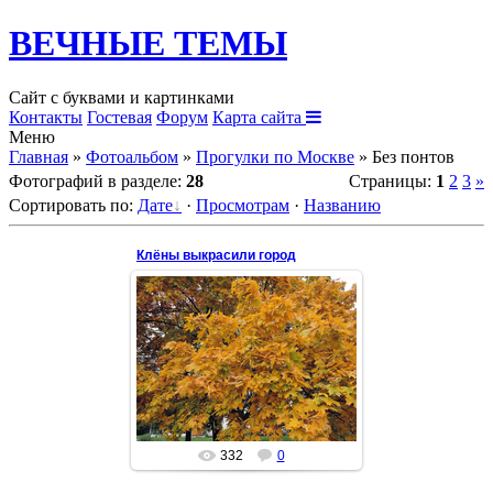
ВЕЧНЫЕ ТЕМЫ
Сайт с буквами и картинками
Контакты
Гостевая
Форум
Карта сайта
Меню
Главная
»
Фотоальбом
»
Прогулки по Москве
»
Без понтов
Фотографий в разделе
:
28
Страницы
:
1
2
3
»
Сортировать по
:
Дате
·
Просмотрам
·
Названию
Клёны выкрасили город
30 Сен 2022
Okora
332
0