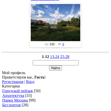
03 Авг 2020
Пруд в Гольяново, на Восточной
окраине Москвы. За неширокой
полосой деревьев МКАД.
Место для любителей ш...
Okora
335
0
1-12
13-24
25-28
Мой профиль
Приветствуем вас
,
Гость
!
Регистрация
|
Вход
Категории
Городской пейзаж
[50]
Архитектура
[33]
Парки Москвы
[99]
Без понтов
[28]