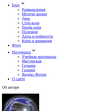
keyboard_arrow_down
Блог
Размышления
Мелочи жизни
Дача
Стоп-кадр
Проба пера
Полезное
Арты и нейросети
Кино и анимация
Фото
keyboard_arrow_down
Песочница
Учебные материалы
Мастерская
Гадание
Галерея
Яндекс.Фотки
О сайте
Об авторе