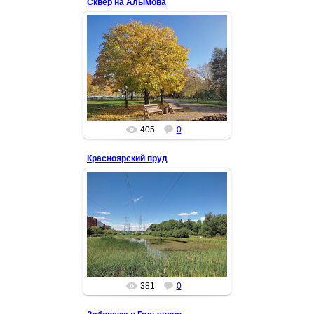
Сквер на Алымова
04 Окт 2021
Сквер на Алымова еще называют
сквером на Краснобогатырской
улице, но на этой улице есть и
другой сквер.
Алымов...
Okora
405
0
Красноярский пруд
22 Июл 2021
В 2019 году Совет депутатов
муниципального округа Гольяново
принял решение благоустроить
пруд и территорию вокруг нег...
Okora
381
0