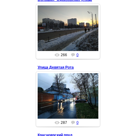
18 Фев 2021
На закате. Сегодня выдался
приятный день, хоть и морозно.
Ветра не было и солнце уже
пригревало.
Okora
266
0
Улица Девятая Рота
21 Окт 2020
Улица недалеко от станций
метро Преображенская площадь и
Семеновская. Название
происходит от девятой роты
Преображенс...
Okora
287
0
Красноярский пруд