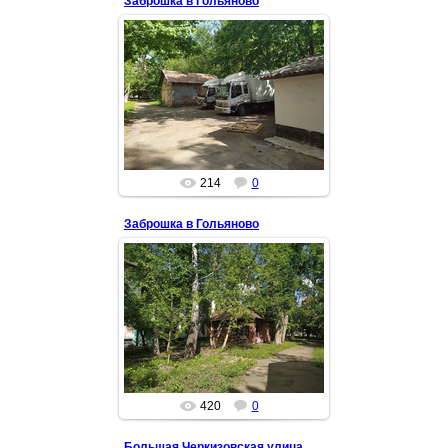
Заброшка в Гольяново
22 Май 2021
Раньше эти домики были
обнесены бетонным забором, но
недавно его снесли. Что раньше
размещалось на этой
территории? М...
Okora
214
0
Заброшка в Гольяново
19 Май 2021
Небольшие домики. Непонятно,
что здесь было раньше. 2021 год.
Okora
420
0
Большая Черкизовская улица