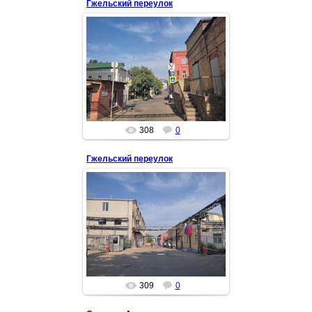
Гжельский переулок
14 Июн 2022
Okora
308
0
Гжельский переулок
14 Июн 2022
Долгое время свободный проход и
проезд по участку Гжельского
переулка был закрыт, поскольку
часть переулка находилась...
Okora
309
0