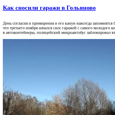
Как сносили гаражи в Гольяново
День согласия и примирения и его канун навсегда запомнятс
что третьего ноября начался снос гаражей с самого молодого
в автоконтейнеры, полицейский микроавтобус заблокировал в