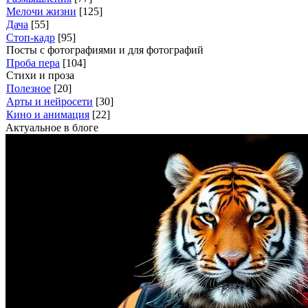
Мелочи жизни
[125]
Дача
[55]
Стоп-кадр
[95]
Посты с фотографиями и для фотографий
Проба пера
[104]
Стихи и проза
Полезное
[20]
Арты и нейросети
[30]
Кино и анимация
[22]
Актуальное в блоге