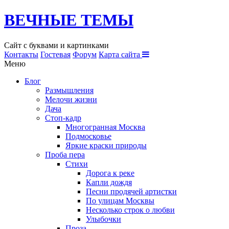
ВЕЧНЫЕ ТЕМЫ
Сайт с буквами и картинками
Контакты
Гостевая
Форум
Карта сайта
Меню
Блог
Размышления
Мелочи жизни
Дача
Стоп-кадр
Многогранная Москва
Подмосковье
Яркие краски природы
Проба пера
Стихи
Дорога к реке
Капли дождя
Песни продячей артистки
По улицам Москвы
Несколько строк о любви
Улыбочки
Проза