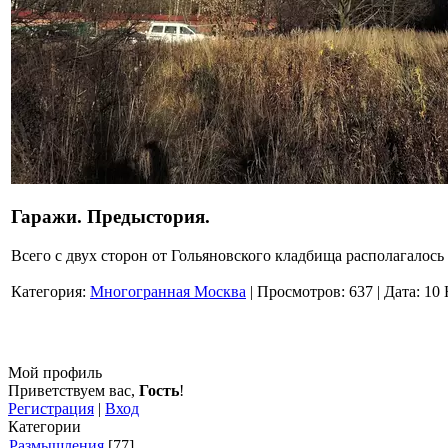
Гаражи. Предыстория.
Всего с двух сторон от Гольяновского кладбища располагалос
Категория:
Многогранная Москва
|
Просмотров:
637
|
Дата:
10 
Мой профиль
Приветствуем вас
,
Гость
!
Регистрация
|
Вход
Категории
Размышления
[77]