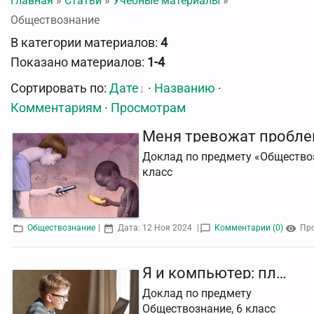
Главная
»
Статьи
»
Учебные материалы
»
Обществознание
В категории материалов
:
4
Показано материалов
:
1-4
Сортировать по
:
Дате
·
Названию
·
Комментариям
·
Просмотрам
Доклад по предмету «Обществоз
класс
Обществознание
|
Дата:
12 Ноя 2024
|
Комментарии (0)
Пр
Я и компьютер: плюсы и минусы
Доклад по предмету
Обществознание, 6 класс