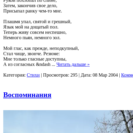
Рукой похлопал по спине,
Затем, закончив свое дело,
Присыпал ранку чем-то мне.
Плашмя упал, святой и грешный,
Язык мой на дощатый пол.
Теперь живу совсем неспешно,
Немного пьян, немного зол.
Мой глас, как прежде, неподкупный,
Стал чище, звонче. Резюме:
Мне только гласные доступны,
А из согласных &ndash
...
Читать дальше »
Категория:
Стихи
|
Просмотров:
295
|
Дата:
08 Мар 2004
|
Комме
Воспоминания