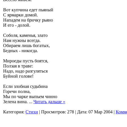
Вот купчина едет пьяный
С ярмарки домой.
Нападем на бричку рьяно
И его - долой.
Соболя, каменья, злато
Нам нужны всегда.
Обираем лишь богатых,
Бедных - никогда.
Мироеды пусть боятся,
Ползая в траве:
Надо, надо разгуляться
Буйной голове!
Если злобная судьбина
Горечи полна,
Мы по чарке выпьем чинно
Зелена вина.
...
Читать дальше »
Категория:
Стихи
|
Просмотров:
278
|
Дата:
07 Мар 2004
|
Комме