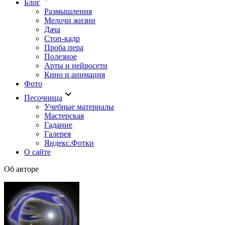
Блог
Размышления
Мелочи жизни
Дача
Стоп-кадр
Проба пера
Полезное
Арты и нейросети
Кино и анимация
Фото
keyboard_arrow_down
Песочница
Учебные материалы
Мастерская
Гадание
Галерея
Яндекс.Фотки
О сайте
Об авторе